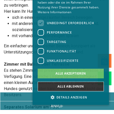
haben oder die sie im Rahmen Ihrer
zu verbringen.
Nutzung ihrer Dienste gesammelt haben.
Hier kann Ihr Hund:
Weitere Informationen
sich in einem eingezäunten Bereich bewegen
UNBEDINGT ERFORDERLICH
mit anderen Hunden, die Gäste des Resorts sind,
sozialisieren
PERFORMANCE
mit vorhandenen Spielzeugen spielen
TARGETING
Ein einfacher und praktischer Bereich, konzipiert als
FUNKTIONALITÄT
Unterstützungsdienst für Reisende mit Hund.
UNKLASSIFIZIERTE
Zimmer mit Balkon oder Terrasse
Es stehen Zimmer mit privatem Balkon oder Terrasse zur
ALLE AKZEPTIEREN
Verfügung. Eine nützliche Lösung für mehr Luftigkeit und
einen kleinen Außenbereich, der auch in Begleitung des
ALLE ABLEHNEN
Hundes genutzt werden kann – stets unter Aufsicht des
Besitzers.
BUCH
DETAILS ANZEIGEN
ANRUF
Separates Solarium am Pool
Ein separates Solarium für Gäste mit Tieren befindet sich