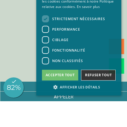
GERMAN
les cookies conformément à notre Politique
relative aux cookies.
En savoir plus
STRICTEMENT NÉCESSAIRES
PERFORMANCE
CIBLAGE
FONCTIONNALITÉ
NON CLASSIFIÉS
ACCEPTER TOUT
REFUSER TOUT
LIVRE
AFFICHER LES DÉTAILS
APPELER
Strictement nécessaires
Performance
Ciblage
Fonctionnalité
Non classifiés