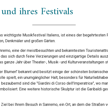
und ihres Festivals
s wichtigste Musikfestival Italiens, ist eines der begehrtesten
en, Denkmäler und großen Gärten.
nremo, eine der meistbesuchten und bekanntesten Touristenattr
l, das sich durch feine Verzierungen und einzigartige Details au
as ganze Jahr über Theater-, Musik- und Kulturveranstaltungen st
der Blumen" bekannt und besitzt einige der schönsten botanischen G
rolle spielt, ein unumgänglicher Halt, besonders für Naturliebhab
ezaubernd sind die "Giardini di Corso dell'Imperatrice", wo ma
mbolisiert. Eine weitere historische Skulptur ist die Garibaldi 
iel bei Ihrem Besuch in Sanremo, ein Ort, an dem die Straßen vo