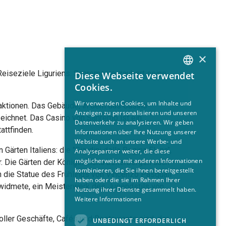
×
 Reiseziele Liguriens. Sanremo verzaubert seine
Diese Webseite verwendet
ITALIAN
Cookies.
EN
Wir verwenden Cookies, um Inhalte und
aktionen. Das Gebäude, in dem das Casino
Anzeigen zu personalisieren und unseren
FR
szeichnet. Das Casino von Sanremo ist ein
Datenverkehr zu analysieren. Wir geben
attfinden.
GERMAN
Informationen über Ihre Nutzung unserer
Website auch an unsere Werbe- und
ärten Italiens: die "Giardini della Regina Elena",
Analysepartner weiter, die diese
möglicherweise mit anderen Informationen
er. Die Gärten der Königin Elena beherbergen auch
kombinieren, die Sie ihnen bereitgestellt
n die Statue des Frühlings von Vincenzo Pasquali
haben oder die sie im Rahmen Ihrer
gewidmete, ein Meisterwerk des Jugendstils von
Nutzung ihrer Dienste gesammelt haben.
Weitere Informationen
ller Geschäfte, Cafés und Restaurants sind, der
UNBEDINGT ERFORDERLICH