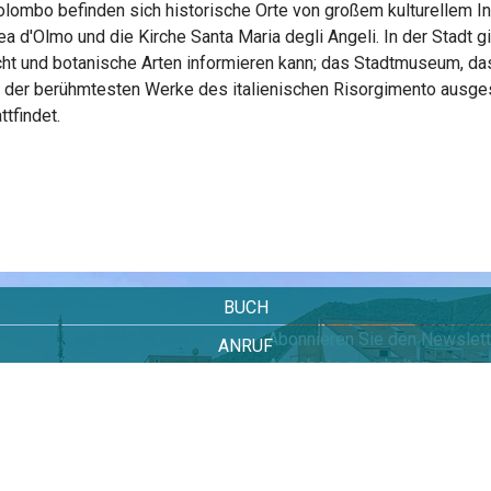
olombo befinden sich historische Orte von großem kulturellem In
 d'Olmo und die Kirche Santa Maria degli Angeli. In der Stadt g
 und botanische Arten informieren kann; das Stadtmuseum, da
e der berühmtesten Werke des italienischen Risorgimento ausgest
tfindet.
BUCH
Abonnieren Sie den Newslette
ANRUF
Angebote zu erhalten.
Ai Pozzi Village & SPA in Loan
Ich akzeptiere die Datensch
E-Mail über die neuesten Ang