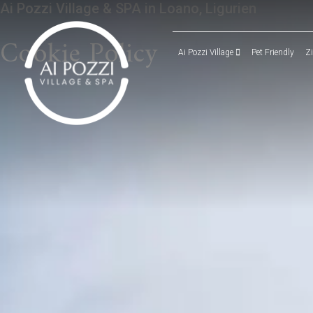
Ai Pozzi Village & SPA in Loano, Ligurien
Cookie Policy
Ai Pozzi Village
Pet Friendly
Z