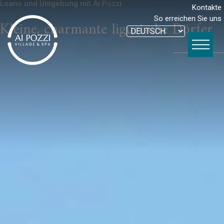
Loano und Umgebung mit Ai Pozzi
Kontakte
So erreichen Sie uns
Kleine, charmante ligurische Dörfer