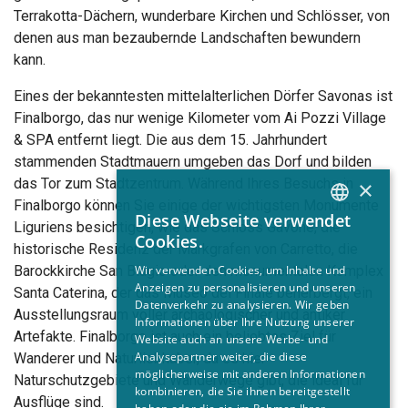
Terrakotta-Dächern, wunderbare Kirchen und Schlösser, von
denen aus man bezaubernde Landschaften bewundern
kann.
Eines der bekanntesten mittelalterlichen Dörfer Savonas ist
Finalborgo, das nur wenige Kilometer vom Ai Pozzi Village
& SPA entfernt liegt. Die aus dem 15. Jahrhundert
stammenden Stadtmauern umgeben das Dorf und bilden
das Tor zum Stadtzentrum. Während Ihres Besuchs in
×
Finalborgo können Sie einige der wichtigsten Monumente
Diese Webseite verwendet
Liguriens besichtigen, wie das Schloss Gavone, die
ITALIAN
Cookies.
historische Residenz der Markgrafen von Carretto, die
EN
Barockkirche San Biagio oder den monumentalen Komplex
Wir verwenden Cookies, um Inhalte und
Anzeigen zu personalisieren und unseren
FR
Santa Caterina, der das Museo del Finale beherbergt, ein
Datenverkehr zu analysieren. Wir geben
Ausstellungsraum voller archäologischer und antiker
GERMAN
Informationen über Ihre Nutzung unserer
Artefakte. Finalborgo ist auch ein beliebtes Ziel für
Website auch an unsere Werbe- und
Analysepartner weiter, die diese
Wanderer und Naturliebhaber, da es hier
möglicherweise mit anderen Informationen
Naturschutzgebiete und Wanderwege gibt, die ideal für
kombinieren, die Sie ihnen bereitgestellt
Ausflüge sind.