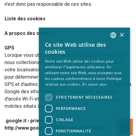
n'est donc pas responsable de ces sites.
Liste des cookies
×
A propos des cookies
Ce site Web utilise des
ITALIAN
GPS
cookies
Lorsque vous utilisez les services Google, il se peut que
EN
Notre site Web utilise des cookies pour
nous collections et traitions des informations relatives à
améliorer l"expérience utilisateur. En
FR
votre localisation. Nous utilisons diverses technologies
utilisant notre site Web, vous acceptez tous
pour déterminer la localisation, notamment l'adresse IP, le
GERMAN
les cookies conformément à notre Politique
GPS et d'autres capteurs qui peuvent, par exemple, fournir à
relative aux cookies.
En savoir plus
Google des informations sur les appareils, les points
STRICTEMENT NÉCESSAIRES
d'accès Wi-Fi et les tours de transmission de signaux
mobiles situés à proximité.
PERFORMANCE
CIBLAGE
.google.it › privacy (link a:
http://www.google.it/intl/it/policies/privacy/)
FONCTIONNALITÉ