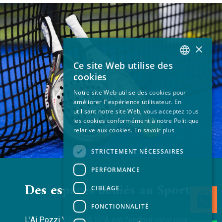
×
Ce site Web utilise des
ITALIAN
cookies
EN
Notre site Web utilise des cookies pour
améliorer l"expérience utilisateur. En
FR
utilisant notre site Web, vous acceptez tous
GERMAN
les cookies conformément à notre Politique
relative aux cookies.
En savoir plus
STRICTEMENT NÉCESSAIRES
PERFORMANCE
Des espaces dédiés au Sport
CIBLAGE
FONCTIONNALITÉ
L’Ai Pozzi Village & SPA est l'endroit idéal pour