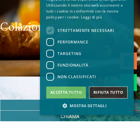
Utilizzando il nostro sito web acconsenti a
FR
tutti i cookie in conformità con la nostra
policy per i cookie.
Leggi di più
GERMAN
Colazione
STRETTAMENTE NECESSARI
PERFORMANCE
TARGETING
FUNZIONALITÀ
NON CLASSIFICATI
ACCETTA TUTTO
RIFIUTA TUTTO
PRENOTA
MOSTRA DETTAGLI
CHIAMA
Ristorante
Strettamente necessari
Performance
Targeting
Funzionalità