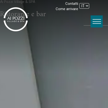
Ai Pozzi Village & SPA
Contatti
Come arrivare
Ristorante e bar